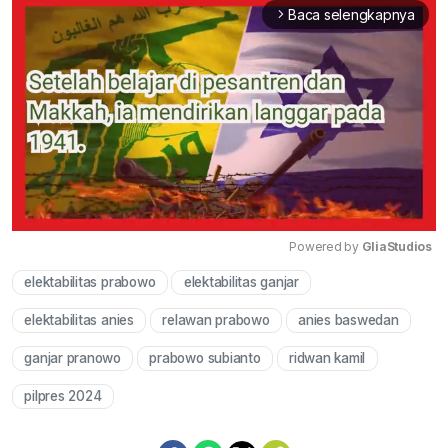
Baca selengkapnya
arrow_forward_ios
Powered by 
GliaStudios
elektabilitas prabowo
elektabilitas ganjar
Mute
elektabilitas anies
relawan prabowo
anies baswedan
ganjar pranowo
prabowo subianto
ridwan kamil
pilpres 2024