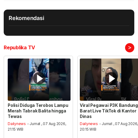
Rekomendasi
>
Republika TV
Polisi Diduga Terobos Lampu
Viral Pegawai P3K Bandung
Merah Tabrak Balita hingga
Barat Live TikTok di Kantor
Tewas
Dinas
Dailynews
- Jumat , 07 Aug 2026,
Dailynews
- Jumat , 07 Aug 2026
21:15 WIB
20:15 WIB