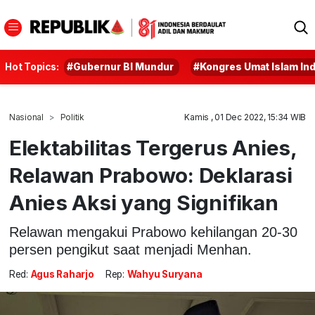
Hot Topics:
#Gubernur BI Mundur
#Kongres Umat Islam In
Nasional
Politik
Kamis , 01 Dec 2022, 15:34 WIB
Elektabilitas Tergerus Anies,
Relawan Prabowo: Deklarasi
Anies Aksi yang Signifikan
Relawan mengakui Prabowo kehilangan 20-30
persen pengikut saat menjadi Menhan.
Red:
Agus Raharjo
Rep:
Wahyu Suryana