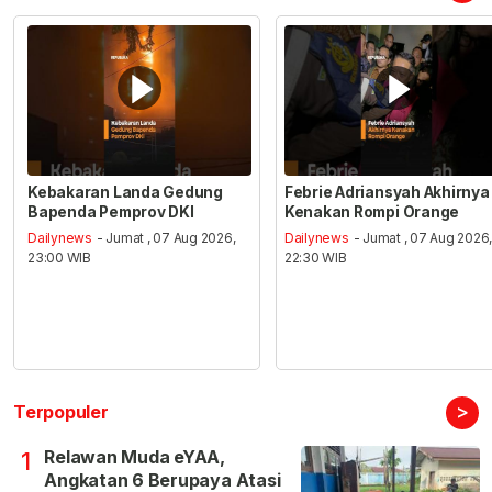
Kebakaran Landa Gedung
Febrie Adriansyah Akhirnya
Bapenda Pemprov DKI
Kenakan Rompi Orange
Dailynews
- Jumat , 07 Aug 2026,
Dailynews
- Jumat , 07 Aug 2026
23:00 WIB
22:30 WIB
>
Terpopuler
Relawan Muda eYAA,
1
Angkatan 6 Berupaya Atasi