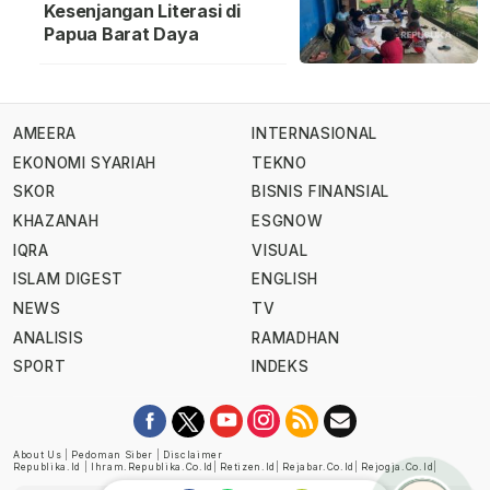
Kesenjangan Literasi di
Papua Barat Daya
AMEERA
INTERNASIONAL
EKONOMI SYARIAH
TEKNO
SKOR
BISNIS FINANSIAL
KHAZANAH
ESGNOW
IQRA
VISUAL
ISLAM DIGEST
ENGLISH
NEWS
TV
ANALISIS
RAMADHAN
SPORT
INDEKS
About Us
|
Pedoman Siber
|
Disclaimer
Republika.id
|
Ihram.republika.co.id
|
Retizen.id
|
Rejabar.co.id
|
Rejogja.co.id
|