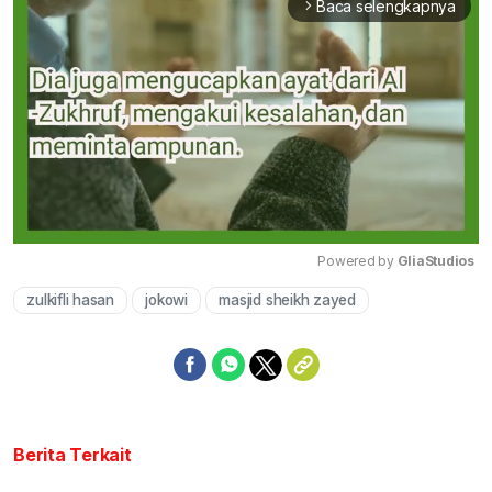
Baca selengkapnya
arrow_forward_ios
Powered by 
GliaStudios
zulkifli hasan
jokowi
masjid sheikh zayed
Mute
Berita Terkait