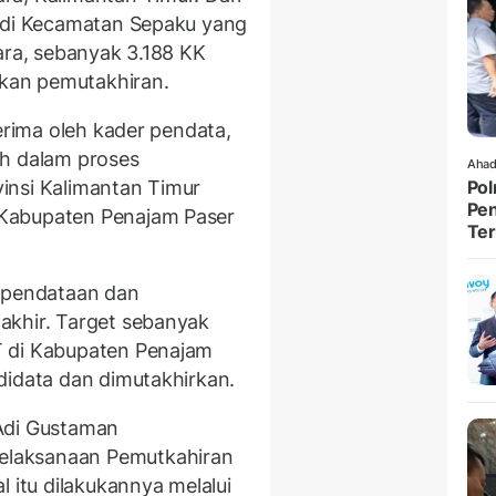
T di Kecamatan Sepaku yang
ara, sebanyak 3.188 KK
ukan pemutakhiran.
terima oleh kader pendata,
ih dalam proses
Ahad
vinsi Kalimantan Timur
Pol
Pen
Kabupaten Penajam Paser
Ter
n pendataan dan
akhir. Target sebanyak
T di Kabupaten Penajam
didata dan dimutakhirkan.
Adi Gustaman
laksanaan Pemutkahiran
l itu dilakukannya melalui