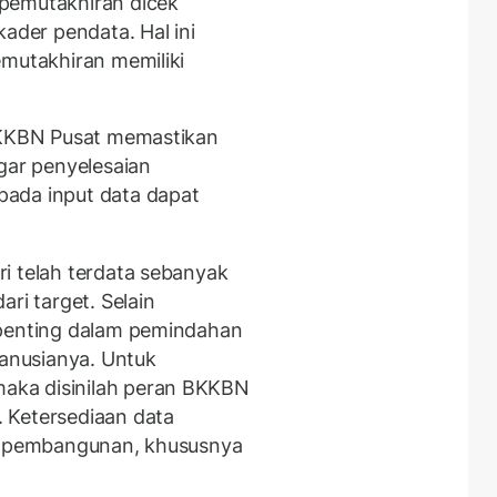
pemutakhiran dicek
kader pendata. Hal ini
emutakhiran memiliki
 BKKBN Pusat memastikan
gar penyelesaian
ada input data dapat
i telah terdata sebanyak
ri target. Selain
 penting dalam pemindahan
anusianya. Untuk
aka disinilah peran BKKBN
 Ketersediaan data
es pembangunan, khususnya