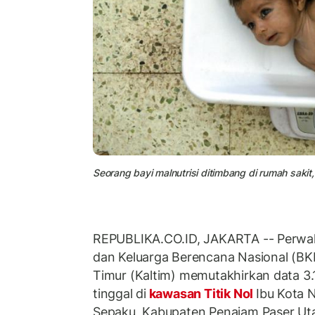
Seorang bayi malnutrisi ditimbang di rumah sakit, (
REPUBLIKA.CO.ID, JAKARTA -- Perwa
dan Keluarga Berencana Nasional (BK
Timur (Kaltim) memutakhirkan data 3.
tinggal di
kawasan Titik Nol
Ibu Kota 
Sepaku, Kabupaten Penajam Paser Utar