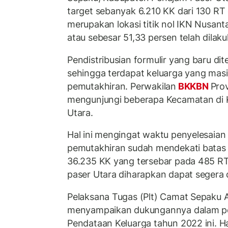
target sebanyak 6.210 KK dari 130 R
merupakan lokasi titik nol IKN Nusant
atau sebesar 51,33 persen telah dilak
Pendistribusian formulir yang baru di
sehingga terdapat keluarga yang mas
pemutakhiran. Perwakilan
BKKBN
Pro
mengunjungi beberapa Kecamatan di 
Utara.
Hal ini mengingat waktu penyelesaia
pemutakhiran sudah mendekati batas 
36.235 KK yang tersebar pada 485 R
paser Utara diharapkan dapat segera 
Pelaksana Tugas (Plt) Camat Sepaku 
menyampaikan dukungannya dalam pe
Pendataan Keluarga tahun 2022 ini. Ha