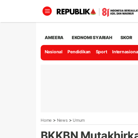
AMEERA
EKONOMI SYARIAH
SKOR
Nasional
Pendidikan
Sport
Internasiona
>
>
Home
News
Umum
BKKBN Mutakhirka