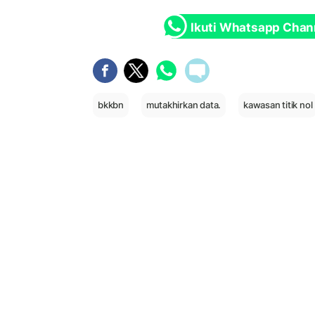
Ikuti Whatsapp Chan
bkkbn
mutakhirkan data.
kawasan titik nol