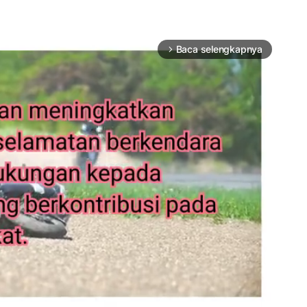
Baca selengkapnya
arrow_forward_ios