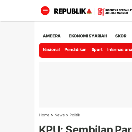
AMEERA
EKONOMI SYARIAH
SKOR
Nasional
Pendidikan
Sport
Internasiona
>
>
Home
News
Politik
KPU: Sembilan Pa