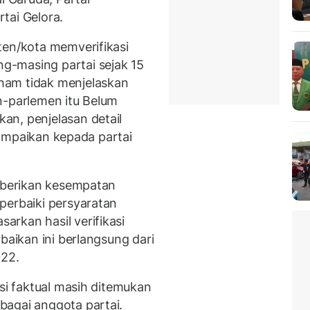
tai Gelora.
ten/kota memverifikasi
g-masing partai sejak 15
ham tidak menjelaskan
n-parlemen itu Belum
an, penjelasan detail
isampaikan kepada partai
emberikan kesempatan
perbaiki persyaratan
rkan hasil verifikasi
baikan ini berlangsung dari
22.
asi faktual masih ditemukan
bagai anggota partai.