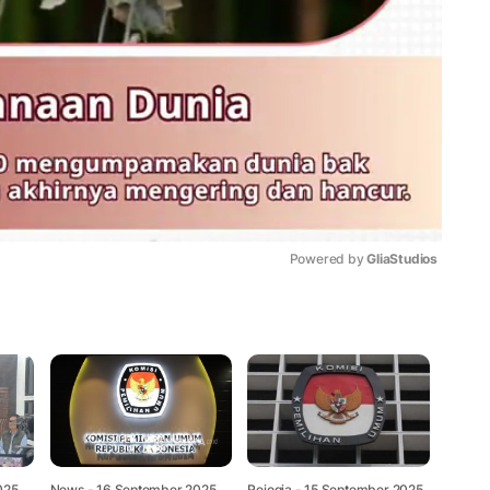
Powered by 
GliaStudios
Mute
025,
News
- 16 September 2025,
Rejogja
- 15 September 2025,