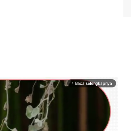
Baca selengkapnya
arrow_forward_ios