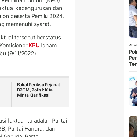
i Pemilihan Umum (KPU)
faktual kepengurusan dan
alon peserta Pemilu 2024.
ang memenuhi syarat.
aktual tersebut berstatus
Komisioner
KPU
Idham
Ahad
Pol
bu (9/11/2022).
Pen
Ter
Bakal Periksa Pejabat
BPOM, Polisi: Kita
k
Minta Klarifikasi
si faktual itu adalah Partai
PBB, Partai Hanura, dan
i Garuda, Partai