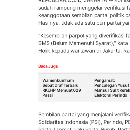
REPUBLIKA.CO.ID, JAKARTA -- Komis
sudah rampung menggelar verifikasi 
keanggotaan sembilan partai politik c
Hasilnya, tidak ada satu pun partai y
"Kesembilan parpol yang diverifikasi f
BMS (Belum Memenuhi Syarat)," kata 
Holik kepada wartawan di Jakarta, Ra
Baca Juga
Wamenkumham
Pengamat:
Sebut Draf Terbaru
Pencalegan Yusuf
RKUHP Memuat 629
Mansur Sulit Kere
Pasal
Elektoral Perindo
Sembilan partai yang menjalani verifika
Solidaritas Indonesia (PSI), Perindo, 
Partai Ummat. Lalu Partai Buruh, Parta