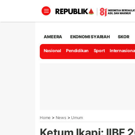
AMEERA
EKONOMI SYARIAH
SKOR
Nasional
Pendidikan
Sport
Internasiona
>
>
Home
News
Umum
Ketum Ikapi: IIBF