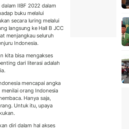
u dalam IIBF 2022 dalam
adap buku melalui
ukan secara luring melalui
ang langsung ke Hall B JCC
pat menjangkau seluruh
njuru Indonesia.
an kita bisa mengakses
ting dari literasi adalah
ia.
 Indonesia mencapai angka
a menilai orang Indonesia
membaca. Hanya saja,
ang. Untuk itu, upaya
akukan.
n diri dalam hal akses