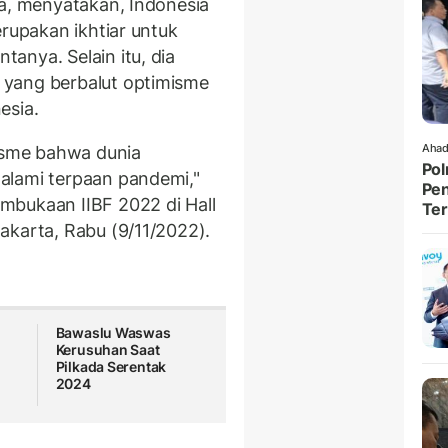
ha, menyatakan, Indonesia
erupakan ikhtiar untuk
anya. Selain itu, dia
 yang berbalut optimisme
esia.
Ahad
misme bahwa dunia
Pol
alami terpaan pandemi,"
Pen
mbukaan IIBF 2022 di Hall
Ter
akarta, Rabu (9/11/2022).
Bawaslu Waswas
Kerusuhan Saat
Pilkada Serentak
2024