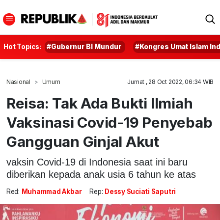
Hot Topics:
#Gubernur BI Mundur
#Kongres Umat Islam In
Nasional
Umum
Jumat , 28 Oct 2022, 06:34 WIB
Reisa: Tak Ada Bukti Ilmiah
Vaksinasi Covid-19 Penyebab
Gangguan Ginjal Akut
vaksin Covid-19 di Indonesia saat ini baru
diberikan kepada anak usia 6 tahun ke atas
Red:
Muhammad Akbar
Rep:
Dessy Suciati Saputri