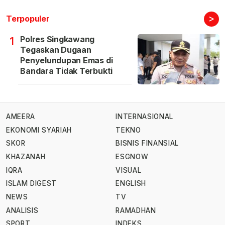
>
Terpopuler
Polres Singkawang
1
Tegaskan Dugaan
Penyelundupan Emas di
Bandara Tidak Terbukti
AMEERA
INTERNASIONAL
EKONOMI SYARIAH
TEKNO
SKOR
BISNIS FINANSIAL
KHAZANAH
ESGNOW
IQRA
VISUAL
ISLAM DIGEST
ENGLISH
NEWS
TV
ANALISIS
RAMADHAN
SPORT
INDEKS