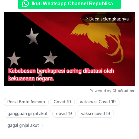
Ikuti Whatsapp Channel Republika
Baca selengkapnya
arrow_forward_ios
Powered by 
GliaStudios
Reisa Broto Asmoro
Covid-19
vaksinasi Covid-19
Mute
gangguan ginjal akut
covid 19
vaksin covid 19
gagal ginjal akut