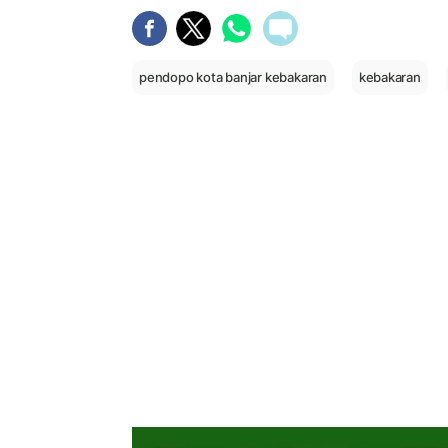
pendopo kota banjar kebakaran
kebakaran