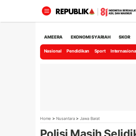
AMEERA
EKONOMI SYARIAH
SKOR
Nasional
Pendidikan
Sport
Internasiona
>
>
Home
Nusantara
Jawa Barat
Polisi Masih Seli