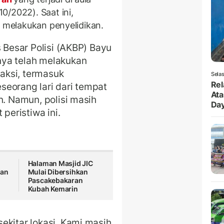
0/2022). Saat ini,
h melakukan penyelidikan.
s Besar Polisi (AKBP) Bayu
nya telah melakukan
aksi, termasuk
Selas
Rel
seorang lari dari tempat
Ata
n. Namun, polisi masih
Da
 peristiwa ini.
Halaman Masjid JIC
kan
Mulai Dibersihkan
Pascakebakaran
Kubah Kemarin
ekitar lokasi. Kami masih