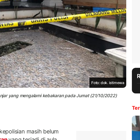
Foto: dok. istimewa
 Banjar yang mengalami kebakaran pada Jumat (21/10/2022)
Ter
epolisian masih belum
ran
yang terjadi di aula