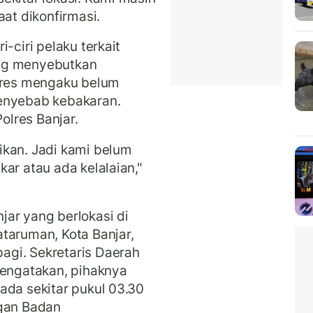
aat dikonfirmasi.
-ciri pelaku terkait
ang menyebutkan
olres mengaku belum
enyebab kebakaran.
Polres Banjar.
ikan. Jadi kami belum
ar atau ada kelalaian,"
ar yang berlokasi di
taruman, Kota Banjar,
gi. Sekretaris Daerah
mengatakan, pihaknya
ada sekitar pukul 03.30
ngan Badan