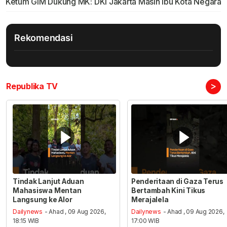
Ketum GIM Dukung MK: DKI Jakarta Masih Ibu Kota Negara
Rekomendasi
>
Republika TV
Tindak Lanjut Aduan
Penderitaan di Gaza Terus
Mahasiswa Mentan
Bertambah Kini Tikus
Langsung ke Alor
Merajalela
Dailynews
- Ahad , 09 Aug 2026,
Dailynews
- Ahad , 09 Aug 2026,
18:15 WIB
17:00 WIB