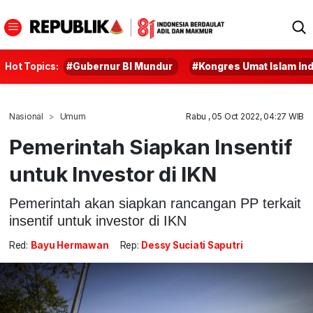
Hot Topics:
#Gubernur BI Mundur
#Kongres Umat Islam In
Nasional
Umum
Rabu , 05 Oct 2022, 04:27 WIB
Pemerintah Siapkan Insentif
untuk Investor di IKN
Pemerintah akan siapkan rancangan PP terkait
insentif untuk investor di IKN
Red:
Bayu Hermawan
Rep:
Dessy Suciati Saputri