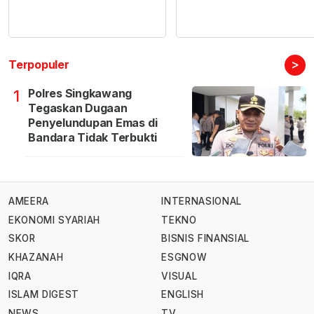
>
Terpopuler
Polres Singkawang
1
Tegaskan Dugaan
Penyelundupan Emas di
Bandara Tidak Terbukti
AMEERA
INTERNASIONAL
EKONOMI SYARIAH
TEKNO
SKOR
BISNIS FINANSIAL
KHAZANAH
ESGNOW
IQRA
VISUAL
ISLAM DIGEST
ENGLISH
NEWS
TV