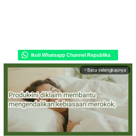
Ikuti Whatsapp Channel Republika
Baca selengkapnya
arrow_forward_ios