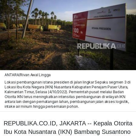
ANTARA/Rivan Awal Lingga
Lokasi pembangunan istana presiden di jalan lingkar Sepaku segmen 3 di
Lokasi Ibu Kota Negara (IKN) Nusantara Kabupaten Penajam Paser Utara,
Kalimantan Timur, Selasa (4/10/2022). Pemerintah pusat melalui Badan
Otorita IKN terus meningkatkan intensitas pembangunan di wilayah IKN
antara lain dengan pematangan lahan, pembangunan jalan akses logistik,
intake air minum hingga persemaian pohon.
REPUBLIKA.CO.ID, JAKARTA -- Kepala Otorita
Ibu Kota Nusantara (IKN) Bambang Susantono