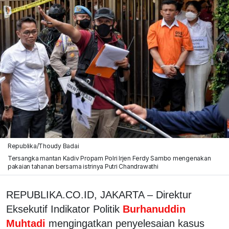
Republika/Thoudy Badai
Tersangka mantan Kadiv Propam Polri Irjen Ferdy Sambo mengenakan
pakaian tahanan bersama istrinya Putri Chandrawathi
REPUBLIKA.CO.ID, JAKARTA – Direktur
Eksekutif Indikator Politik
Burhanuddin
Muhtadi
mengingatkan penyelesaian kasus