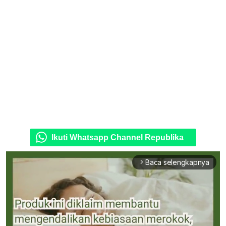
Ikuti Whatsapp Channel Republika
Baca selengkapnya
arrow_forward_ios