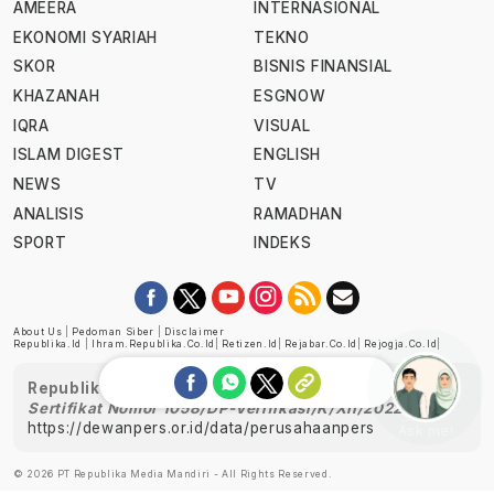
AMEERA
INTERNASIONAL
EKONOMI SYARIAH
TEKNO
SKOR
BISNIS FINANSIAL
KHAZANAH
ESGNOW
IQRA
VISUAL
ISLAM DIGEST
ENGLISH
NEWS
TV
ANALISIS
RAMADHAN
SPORT
INDEKS
About Us
|
Pedoman Siber
|
Disclaimer
Republika.id
|
Ihram.republika.co.id
|
Retizen.id
|
Rejabar.co.id
|
Rejogja.co.id
|
Republika telah diverifikasi oleh Dewan Pers
Sertifikat Nomor 1058/DP-Verifikasi/K/XII/2022
https://dewanpers.or.id/data/perusahaanpers
Ask me!
© 2026 PT Republika Media Mandiri - All Rights Reserved.