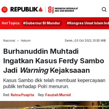
Hot Topics:
#Gubernur BI Mundur
#Kongres Umat Islam In
Nasional
Hukum
Senin , 03 Oct 2022, 10:55 WIB
Burhanuddin Muhtadi
Ingatkan Kasus Ferdy Sambo
Jadi
Warning
Kejaksaaan
Kasus Sambo dkk telah membuat kepercayaan
publik terhadap Polri menurun.
Red:
Ratna Puspita
Rep:
Fauziah Mursid