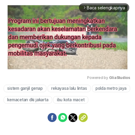
Baca selengkapnya
arrow_forward_ios
Powered by 
GliaStudios
sistem ganjil genap
rekayasa lalu lintas
polda metro jaya
Mute
kemacetan dki jakarta
ibu kota macet