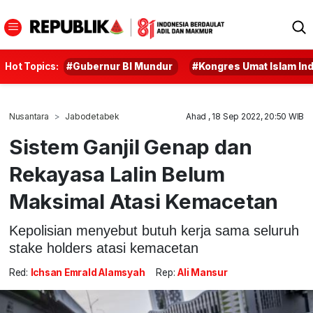
Hot Topics:
#Gubernur BI Mundur
#Kongres Umat Islam In
Nusantara
Jabodetabek
Ahad , 18 Sep 2022, 20:50 WIB
Sistem Ganjil Genap dan
Rekayasa Lalin Belum
Maksimal Atasi Kemacetan
Kepolisian menyebut butuh kerja sama seluruh
stake holders atasi kemacetan
Red:
Ichsan Emrald Alamsyah
Rep:
Ali Mansur