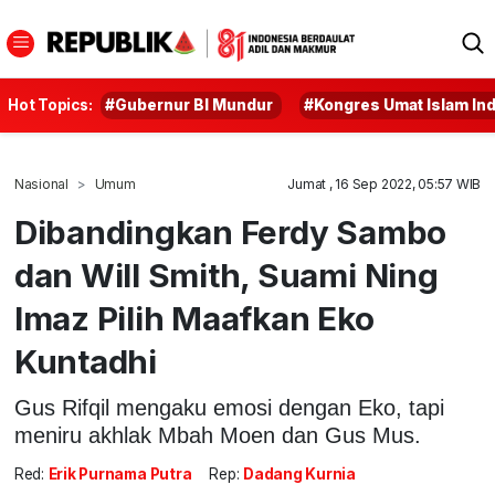
Hot Topics:
#Gubernur BI Mundur
#Kongres Umat Islam In
Nasional
Umum
Jumat , 16 Sep 2022, 05:57 WIB
Dibandingkan Ferdy Sambo
dan Will Smith, Suami Ning
Imaz Pilih Maafkan Eko
Kuntadhi
Gus Rifqil mengaku emosi dengan Eko, tapi
meniru akhlak Mbah Moen dan Gus Mus.
Red:
Erik Purnama Putra
Rep:
Dadang Kurnia