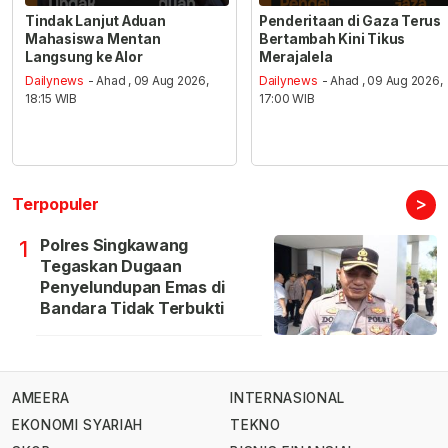
Tindak Lanjut Aduan
Penderitaan di Gaza Terus
Mahasiswa Mentan
Bertambah Kini Tikus
Langsung ke Alor
Merajalela
Dailynews
- Ahad , 09 Aug 2026,
Dailynews
- Ahad , 09 Aug 2026,
18:15 WIB
17:00 WIB
>
Terpopuler
Polres Singkawang
1
Tegaskan Dugaan
Penyelundupan Emas di
Bandara Tidak Terbukti
AMEERA
INTERNASIONAL
EKONOMI SYARIAH
TEKNO