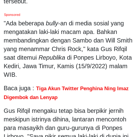
tersebut.
Sponsored
"Ada beberapa
bully
-an di media sosial yang
mengatakan laki-laki macam apa. Bahkan
membandingkan dengan Sambo dan Will Smith
yang menammar Chris Rock," kata Gus Rifqil
saat ditemui
Republika
di Ponpes Lirboyo, Kota
Kediri, Jawa Timur, Kamis (15/9/2022) malam
WIB.
Baca juga :
Tiga Akun Twitter Penghina Ning Imaz
Digembok dan Lenyap
Gus Rifqil mengaku tetap bisa berpikir jernih
meskipun istrinya dihina, lantaran mencontoh
para masayikh dan guru-gurunya di Ponpes
Lirboyo. "Saya pikir semua laki-laki di dunia ini