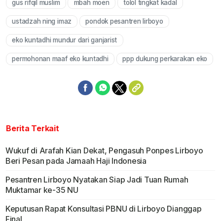
gus rifqil muslim
mbah moen
tolol tingkat kadal
ustadzah ning imaz
pondok pesantren lirboyo
eko kuntadhi mundur dari ganjarist
permohonan maaf eko kuntadhi
ppp dukung perkarakan eko
Berita Terkait
Wukuf di Arafah Kian Dekat, Pengasuh Ponpes Lirboyo
Beri Pesan pada Jamaah Haji Indonesia
Pesantren Lirboyo Nyatakan Siap Jadi Tuan Rumah
Muktamar ke-35 NU
Keputusan Rapat Konsultasi PBNU di Lirboyo Dianggap
Final