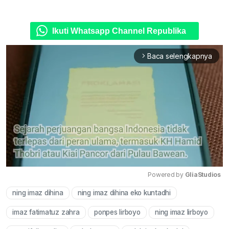
Ikuti Whatsapp Channel Republika
Baca selengkapnya
arrow_forward_ios
Powered by 
GliaStudios
ning imaz dihina
ning imaz dihina eko kuntadhi
Mute
imaz fatimatuz zahra
ponpes lirboyo
ning imaz lirboyo