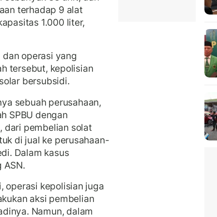
aan terhadap 9 alat
pasitas 1.000 liter,
 dan operasi yang
ah tersebut, kepolisian
olar bersubsidi.
nya sebuah perusahaan,
mlah SPBU dengan
 dari pembelian solat
uk di jual ke perusahaan-
edi. Dalam kasus
g ASN.
 operasi kepolisian juga
kukan aksi pembelian
adinya. Namun, dalam