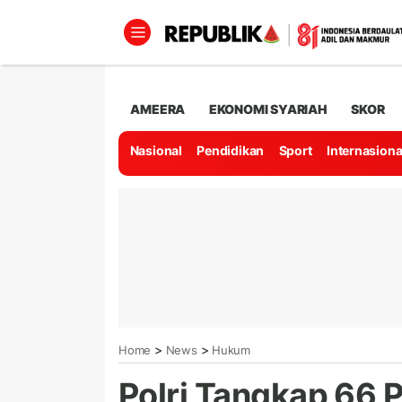
AMEERA
EKONOMI SYARIAH
SKOR
Nasional
Pendidikan
Sport
Internasiona
>
>
Home
News
Hukum
Polri Tangkap 66 