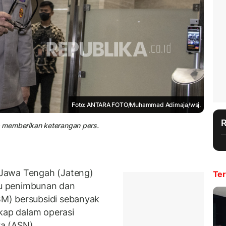
Foto: ANTARA FOTO/Muhammad Adimaja/wsj.
ap memberikan keterangan pers.
Jawa Tengah (Jateng)
Ter
u penimbunan dan
M) bersubsidi sebanyak
gkap dalam operasi
ara (ASN).