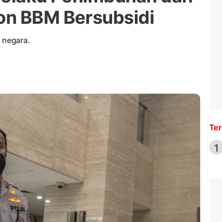
on BBM Bersubsidi
l negara.
Ter
1