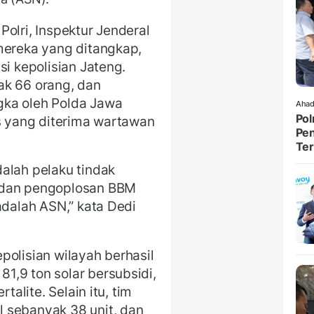
olri, Inspektur Jenderal
mereka yang ditangkap,
si kepolisian Jateng.
ak 66 orang, dan
gka oleh Polda Jawa
Ahad
Pol
rs yang diterima wartawan
Pen
Ter
alah pelaku tindak
 dan pengoplosan BBM
adalah ASN,” kata Dedi
polisian wilayah berhasil
,9 ton solar bersubsidi,
talite. Selain itu, tim
 sebanyak 38 unit, dan