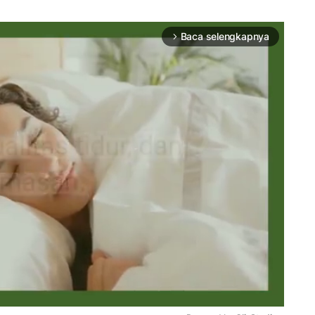
Baca selengkapnya
arrow_forward_ios