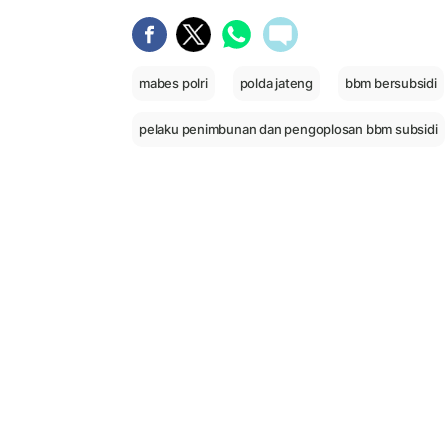
mabes polri
polda jateng
bbm bersubsidi
pelaku penimbunan dan pengoplosan bbm subsidi