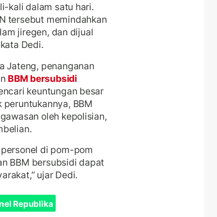
i-kali dalam satu hari.
SN tersebut memindahkan
lam jiregen, dan dijual
kata Dedi.
da Jateng, penanganan
an
BBM bersubsidi
mencari keuntungan besar
k peruntukannya, BBM
ngawasan oleh kepolisian,
mbelian.
h personel di pom-pom
an BBM bersubsidi dapat
rakat,” ujar Dedi.
nel Republika