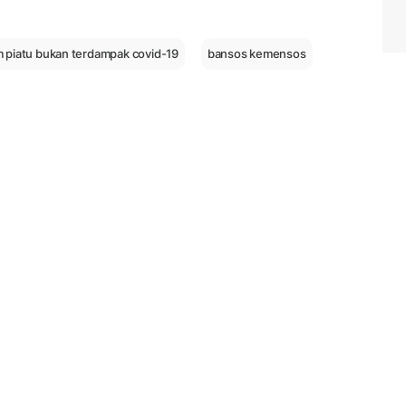
m piatu bukan terdampak covid-19
bansos kemensos