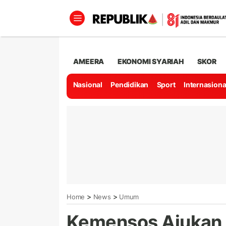
AMEERA
EKONOMI SYARIAH
SKOR
Nasional
Pendidikan
Sport
Internasiona
>
>
Home
News
Umum
Kemensos Ajukan 