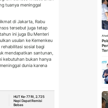
ang tuanya meninggal
ikmat di Jakarta, Rabu
sos tersebut juga tetap
tahun ini juga Bu Menteri
Ahad
sulkan usulan ke Kemenkeu
Pol
Pen
ehabilitasi sosial bagi
Ter
ntuk mendapatkan santunan,
i kebutuhan bukan hanya
meninggal dunia karena
HUT Ke-77 RI, 2.725
Napi Dapat Remisi
Bebas