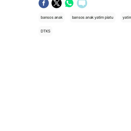
bansos anak
bansos anak yatim piatu
yati
DTKS