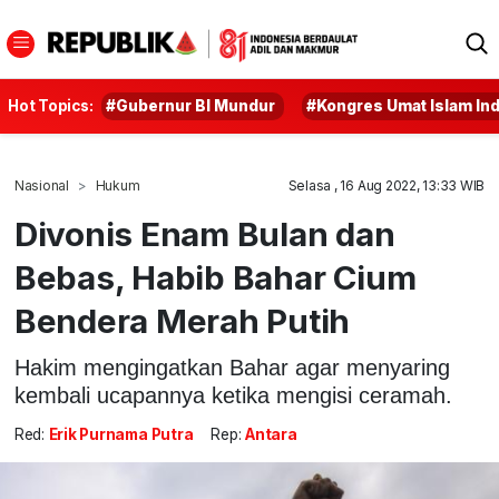
Hot Topics:
#Gubernur BI Mundur
#Kongres Umat Islam In
Nasional
Hukum
Selasa , 16 Aug 2022, 13:33 WIB
Divonis Enam Bulan dan
Bebas, Habib Bahar Cium
Bendera Merah Putih
Hakim mengingatkan Bahar agar menyaring
kembali ucapannya ketika mengisi ceramah.
Red:
Erik Purnama Putra
Rep:
Antara