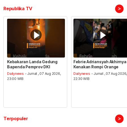
>
Republika TV
Kebakaran Landa Gedung
Febrie Adriansyah Akhirnya
Bapenda Pemprov DKI
Kenakan Rompi Orange
Dailynews
- Jumat , 07 Aug 2026,
Dailynews
- Jumat , 07 Aug 2026
23:00 WIB
22:30 WIB
>
Terpopuler