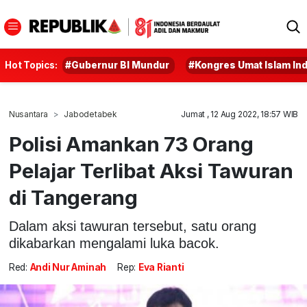
Hot Topics:
#Gubernur BI Mundur
#Kongres Umat Islam In
Nusantara
Jabodetabek
Jumat , 12 Aug 2022, 18:57 WIB
Polisi Amankan 73 Orang
Pelajar Terlibat Aksi Tawuran
di Tangerang
Dalam aksi tawuran tersebut, satu orang
dikabarkan mengalami luka bacok.
Red:
Andi Nur Aminah
Rep:
Eva Rianti