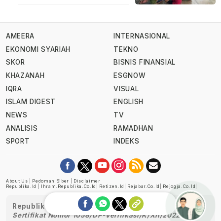
AMEERA
INTERNASIONAL
EKONOMI SYARIAH
TEKNO
SKOR
BISNIS FINANSIAL
KHAZANAH
ESGNOW
IQRA
VISUAL
ISLAM DIGEST
ENGLISH
NEWS
TV
ANALISIS
RAMADHAN
SPORT
INDEKS
About Us
|
Pedoman Siber
|
Disclaimer
Republika.id
|
Ihram.republika.co.id
|
Retizen.id
|
Rejabar.co.id
|
Rejogja.co.id
|
Republika telah diverifikasi oleh Dewan Pers
Sertifikat Nomor 1058/DP-Verifikasi/K/XII/2022