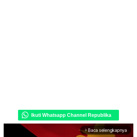
Ikuti Whatsapp Channel Republika
Baca selengkapnya
arrow_forward_ios