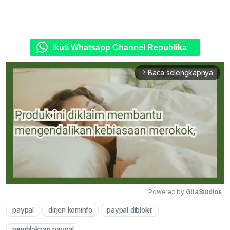
Ikuti Whatsapp Channel Republika
Baca selengkapnya
arrow_forward_ios
Powered by 
GliaStudios
paypal
dirjen kominfo
paypal diblokir
Mute
pemblokiran paypal