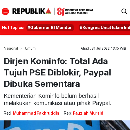
Hot Topics:
#Gubernur BI Mundur
#Kongres Umat Islam In
Nasional
Umum
Ahad , 31 Jul 2022, 13:15 WIB
Dirjen Kominfo: Total Ada
Tujuh PSE Diblokir, Paypal
Dibuka Sementara
Kementerian Kominfo belum berhasil
melakukan komunikasi atau pihak Paypal.
Red:
Muhammad Fakhruddin
Rep:
Fauziah Mursid