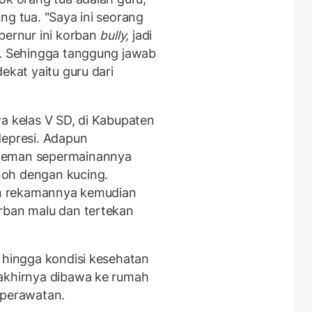
ng tua. "Saya ini seorang
ernur ini korban
bully,
jadi
.
Sehingga tanggung jawab
ekat yaitu guru dari
a kelas V SD, di Kabupaten
depresi. Adapun
 teman sepermainannya
noh dengan kucing.
dan rekamannya kemudian
rban malu dan tertekan
m hingga kondisi kesehatan
 akhirnya dibawa ke rumah
 perawatan.