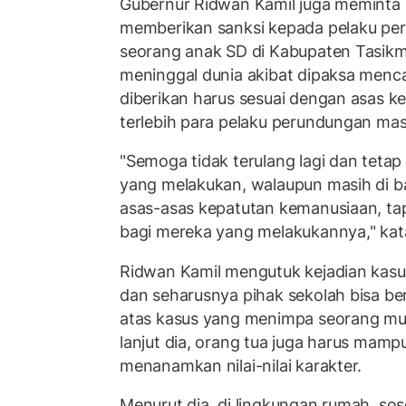
Gubernur Ridwan Kamil juga memint
memberikan sanksi kepada pelaku p
seorang anak SD di Kabupaten Tasikm
meninggal dunia akibat dipaksa menca
diberikan harus sesuai dengan asas k
terlebih para pelaku perundungan mas
"Semoga tidak terulang lagi dan tetap
yang melakukan, walaupun masih di 
asas-asas kepatutan kemanusiaan, tap
bagi mereka yang melakukannya," kata
Ridwan Kamil mengutuk kejadian kasu
dan seharusnya pihak sekolah bisa b
atas kasus yang menimpa seorang muri
lanjut dia, orang tua juga harus mam
menanamkan nilai-nilai karakter.
Menurut dia, di lingkungan rumah, sos