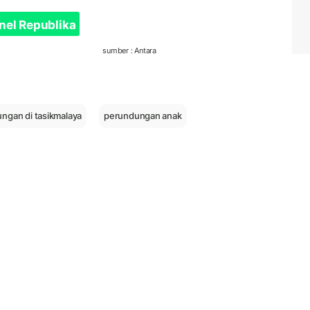
nel Republika
sumber : Antara
ngan di tasikmalaya
perundungan anak