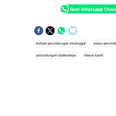
Ikuti Whatsapp Chan
korban perundungan meninggal
kasus perundu
perundungan tasikmalaya
ridwan kamil