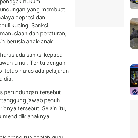
a penegak hukum
erundungan yang membuat
alaya depresi dan
buli kucing. Sanksi
emanusiaan dan peraturan,
ih berusia anak-anak.
 harus ada sanksi kepada
bawah umur. Tentu dengan
i tetap harus ada pelajaran
 dia.
s perundungan tersebut
ertanggung jawab penuh
dnya tersebut. Selain itu,
pu mendidik anaknya
ok orang tua adalah guru,