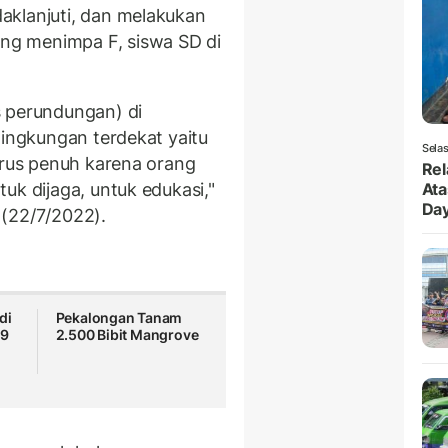
aklanjuti, dan melakukan
g menimpa F, siswa SD di
s perundungan) di
lingkungan terdekat yaitu
Selas
arus penuh karena orang
Rel
uk dijaga, untuk edukasi,"
Ata
Da
 (22/7/2022).
di
Pekalongan Tanam
29
2.500 Bibit Mangrove