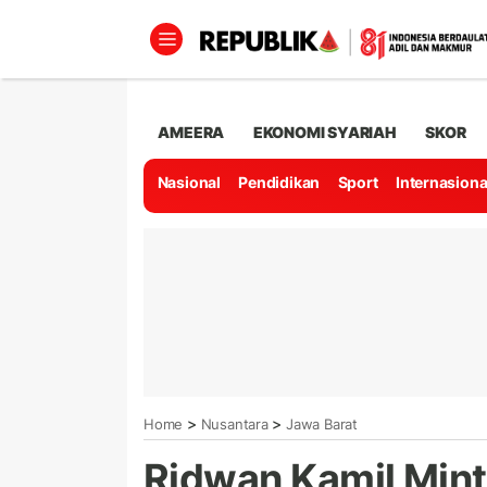
AMEERA
EKONOMI SYARIAH
SKOR
Nasional
Pendidikan
Sport
Internasiona
>
>
Home
Nusantara
Jawa Barat
Ridwan Kamil Min