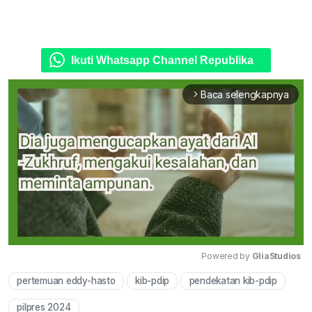
Ikuti Whatsapp Channel Republika
Baca selengkapnya
arrow_forward_ios
Powered by 
GliaStudios
pertemuan eddy-hasto
kib-pdip
pendekatan kib-pdip
Mute
pilpres 2024