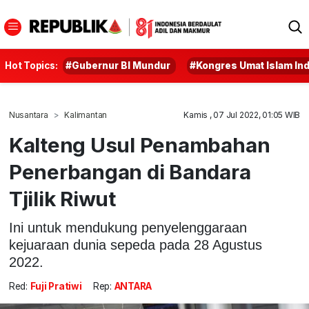
Hot Topics:
#Gubernur BI Mundur
#Kongres Umat Islam In
Nusantara
Kalimantan
Kamis , 07 Jul 2022, 01:05 WIB
Kalteng Usul Penambahan
Penerbangan di Bandara
Tjilik Riwut
Ini untuk mendukung penyelenggaraan
kejuaraan dunia sepeda pada 28 Agustus
2022.
Red:
Fuji Pratiwi
Rep:
ANTARA