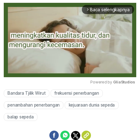
Baca selengkapnya
arrow_forward_ios
Powered by 
GliaStudios
Bandara Tjilik Wirut
frekuensi penerbangan
Mute
penambahan penerbangan
kejuaraan dunia sepeda
balap sepeda