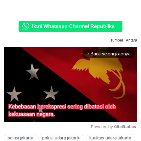
Ikuti Whatsapp Channel Republika
sumber : Antara
Baca selengkapnya
arrow_forward_ios
Powered by 
GliaStudios
polusi jakarta
polusi udara jakarta
kualitas udara jakarta
Mute