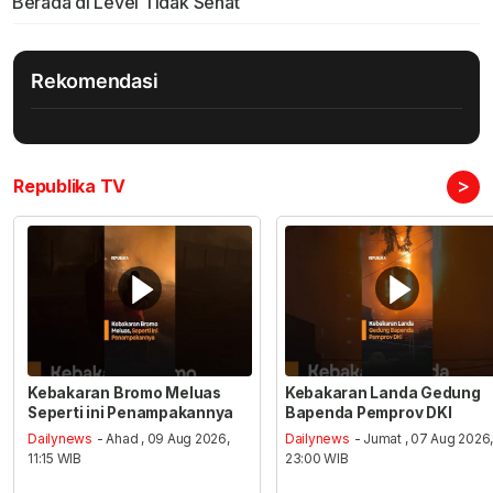
Berada di Level Tidak Sehat
Rekomendasi
>
Republika TV
Kebakaran Bromo Meluas
Kebakaran Landa Gedung
Seperti ini Penampakannya
Bapenda Pemprov DKI
Dailynews
- Ahad , 09 Aug 2026,
Dailynews
- Jumat , 07 Aug 2026
11:15 WIB
23:00 WIB