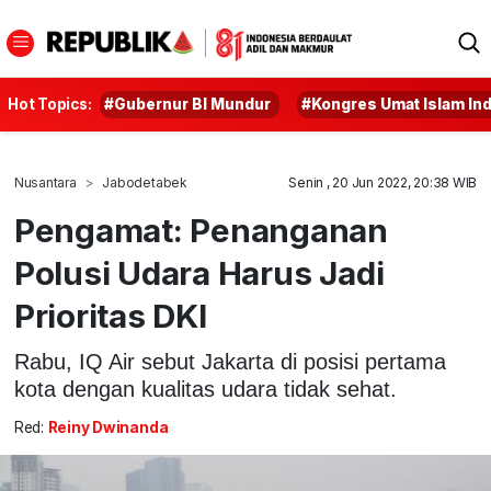
Hot Topics:
#Gubernur BI Mundur
#Kongres Umat Islam In
Nusantara
Jabodetabek
Senin , 20 Jun 2022, 20:38 WIB
Pengamat: Penanganan
Polusi Udara Harus Jadi
Prioritas DKI
Rabu, IQ Air sebut Jakarta di posisi pertama
kota dengan kualitas udara tidak sehat.
Red:
Reiny Dwinanda