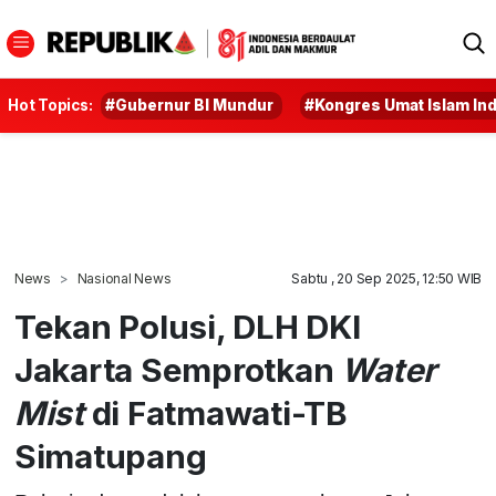
Hot Topics:
#Gubernur BI Mundur
#Kongres Umat Islam In
News
Nasional News
Sabtu , 20 Sep 2025, 12:50 WIB
Tekan Polusi, DLH DKI
Jakarta Semprotkan
Water
Mist
di Fatmawati-TB
Simatupang