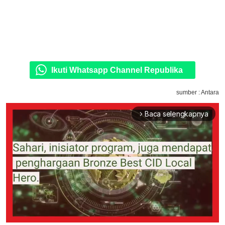
Ikuti Whatsapp Channel Republika
sumber : Antara
Baca selengkapnya
arrow_forward_ios