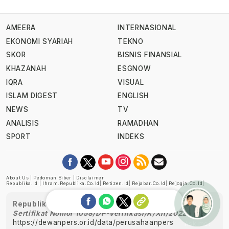
AMEERA
INTERNASIONAL
EKONOMI SYARIAH
TEKNO
SKOR
BISNIS FINANSIAL
KHAZANAH
ESGNOW
IQRA
VISUAL
ISLAM DIGEST
ENGLISH
NEWS
TV
ANALISIS
RAMADHAN
SPORT
INDEKS
About Us
|
Pedoman Siber
|
Disclaimer
Republika.id
|
Ihram.republika.co.id
|
Retizen.id
|
Rejabar.co.id
|
Rejogja.co.id
|
Republika telah diverifikasi oleh Dewan Pers
Sertifikat Nomor 1058/DP-Verifikasi/K/XII/2022
https://dewanpers.or.id/data/perusahaanpers
Ask me!