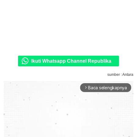
Ikuti Whatsapp Channel Republika
sumber : Antara
Baca selengkapnya
arrow_forward_ios