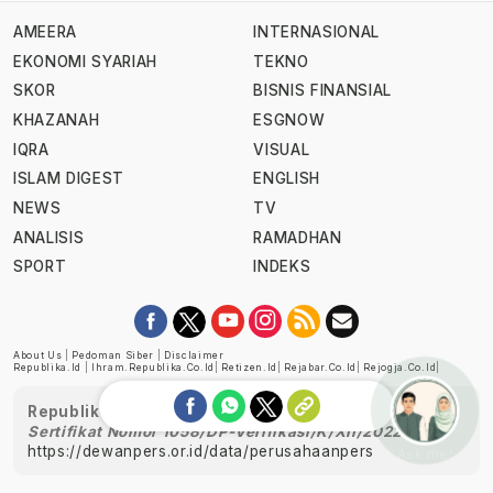
AMEERA
INTERNASIONAL
EKONOMI SYARIAH
TEKNO
SKOR
BISNIS FINANSIAL
KHAZANAH
ESGNOW
IQRA
VISUAL
ISLAM DIGEST
ENGLISH
NEWS
TV
ANALISIS
RAMADHAN
SPORT
INDEKS
About Us
|
Pedoman Siber
|
Disclaimer
Republika.id
|
Ihram.republika.co.id
|
Retizen.id
|
Rejabar.co.id
|
Rejogja.co.id
|
Republika telah diverifikasi oleh Dewan Pers
Sertifikat Nomor 1058/DP-Verifikasi/K/XII/2022
https://dewanpers.or.id/data/perusahaanpers
Ask me!