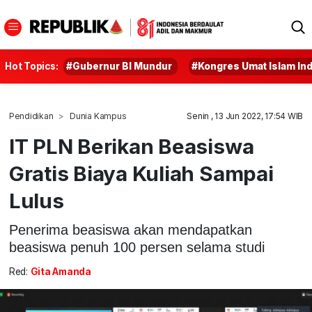
Hot Topics:
#Gubernur BI Mundur
#Kongres Umat Islam In
Pendidikan
Dunia Kampus
Senin , 13 Jun 2022, 17:54 WIB
IT PLN Berikan Beasiswa
Gratis Biaya Kuliah Sampai
Lulus
Penerima beasiswa akan mendapatkan
beasiswa penuh 100 persen selama studi
Red:
Gita Amanda