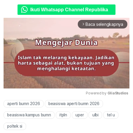
Ikuti Whatsapp Channel Republika
Baca selengkapnya
arrow_forward_ios
Powered by 
GliaStudios
aperti bumn 2026
beasiswa aperti bumn 2026
Mute
beasiswa kampus bumn
itpln
uper
ulbi
tel u
poltek si