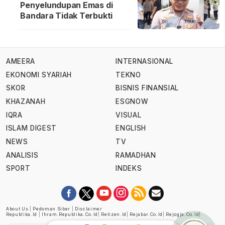
Penyelundupan Emas di
Bandara Tidak Terbukti
AMEERA
INTERNASIONAL
EKONOMI SYARIAH
TEKNO
SKOR
BISNIS FINANSIAL
KHAZANAH
ESGNOW
IQRA
VISUAL
ISLAM DIGEST
ENGLISH
NEWS
TV
ANALISIS
RAMADHAN
SPORT
INDEKS
About Us
|
Pedoman Siber
|
Disclaimer
Republika.id
|
Ihram.republika.co.id
|
Retizen.id
|
Rejabar.co.id
|
Rejogja.co.id
|