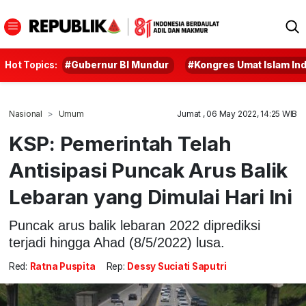
Hot Topics:
#Gubernur BI Mundur
#Kongres Umat Islam In
Nasional
Umum
Jumat , 06 May 2022, 14:25 WIB
KSP: Pemerintah Telah
Antisipasi Puncak Arus Balik
Lebaran yang Dimulai Hari Ini
Puncak arus balik lebaran 2022 diprediksi
terjadi hingga Ahad (8/5/2022) lusa.
Red:
Ratna Puspita
Rep:
Dessy Suciati Saputri