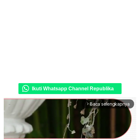
Ikuti Whatsapp Channel Republika
Baca selengkapnya
arrow_forward_ios