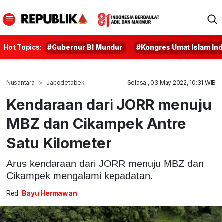
Hot Topics:
#Gubernur BI Mundur
#Kongres Umat Islam In
Nusantara
Jabodetabek
Selasa , 03 May 2022, 10:31 WIB
Kendaraan dari JORR menuju
MBZ dan Cikampek Antre
Satu Kilometer
Arus kendaraan dari JORR menuju MBZ dan
Cikampek mengalami kepadatan.
Red:
Bayu Hermawan