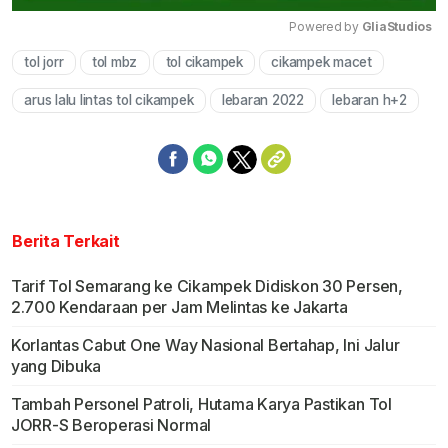
Powered by 
GliaStudios
tol jorr
tol mbz
tol cikampek
cikampek macet
Mute
arus lalu lintas tol cikampek
lebaran 2022
lebaran h+2
Berita Terkait
Tarif Tol Semarang ke Cikampek Didiskon 30 Persen,
2.700 Kendaraan per Jam Melintas ke Jakarta
Korlantas Cabut One Way Nasional Bertahap, Ini Jalur
yang Dibuka
Tambah Personel Patroli, Hutama Karya Pastikan Tol
JORR-S Beroperasi Normal