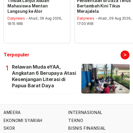
Tindak Lanjut Aduan
Penderitaan di Gaza Terus
Mahasiswa Mentan
Bertambah Kini Tikus
Langsung ke Alor
Merajalela
Dailynews
- Ahad , 09 Aug 2026,
Dailynews
- Ahad , 09 Aug 2026,
18:15 WIB
17:00 WIB
>
Terpopuler
Relawan Muda eYAA,
1
Angkatan 6 Berupaya Atasi
Kesenjangan Literasi di
Papua Barat Daya
AMEERA
INTERNASIONAL
EKONOMI SYARIAH
TEKNO
SKOR
BISNIS FINANSIAL