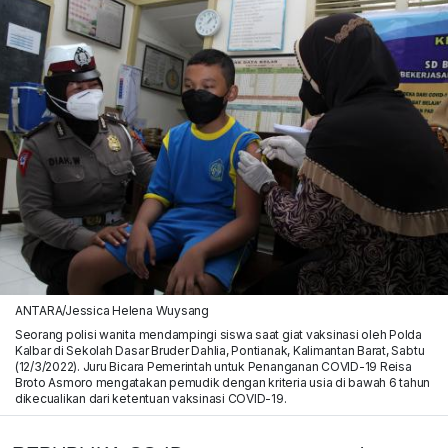
ANTARA/Jessica Helena Wuysang
Seorang polisi wanita mendampingi siswa saat giat vaksinasi oleh Polda
Kalbar di Sekolah Dasar Bruder Dahlia, Pontianak, Kalimantan Barat, Sabtu
(12/3/2022). Juru Bicara Pemerintah untuk Penanganan COVID-19 Reisa
Broto Asmoro mengatakan pemudik dengan kriteria usia di bawah 6 tahun
dikecualikan dari ketentuan vaksinasi COVID-19.