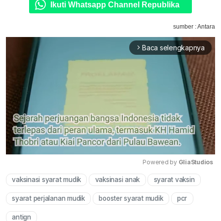
Ikuti Whatsapp Channel Republika
sumber : Antara
Baca selengkapnya
arrow_forward_ios
Powered by 
GliaStudios
vaksinasi syarat mudik
vaksinasi anak
syarat vaksin
Mute
syarat perjalanan mudik
booster syarat mudik
pcr
antign