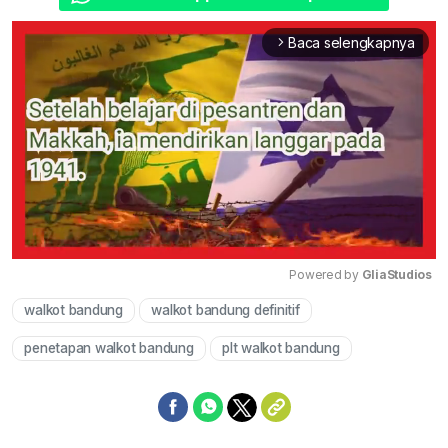
Baca selengkapnya
arrow_forward_ios
Powered by 
GliaStudios
walkot bandung
walkot bandung definitif
Mute
penetapan walkot bandung
plt walkot bandung