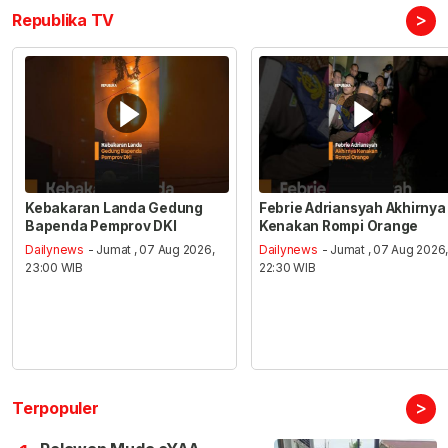
>
Republika TV
Kebakaran Landa Gedung
Febrie Adriansyah Akhirnya
Bapenda Pemprov DKI
Kenakan Rompi Orange
Dailynews
- Jumat , 07 Aug 2026,
Dailynews
- Jumat , 07 Aug 2026
23:00 WIB
22:30 WIB
>
Terpopuler