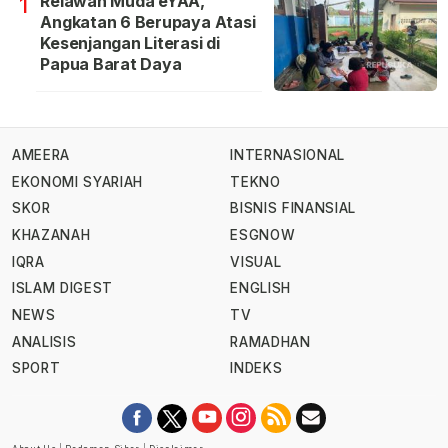
Relawan Muda eYAA,
1
Angkatan 6 Berupaya Atasi
Kesenjangan Literasi di
Papua Barat Daya
AMEERA
INTERNASIONAL
EKONOMI SYARIAH
TEKNO
SKOR
BISNIS FINANSIAL
KHAZANAH
ESGNOW
IQRA
VISUAL
ISLAM DIGEST
ENGLISH
NEWS
TV
ANALISIS
RAMADHAN
SPORT
INDEKS