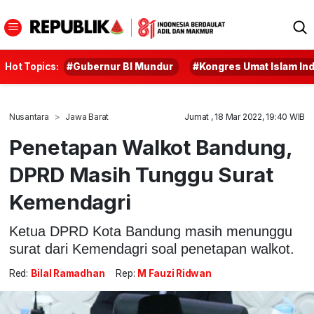
Hot Topics:
#Gubernur BI Mundur
#Kongres Umat Islam In
Nusantara
Jawa Barat
Jumat , 18 Mar 2022, 19:40 WIB
Penetapan Walkot Bandung,
DPRD Masih Tunggu Surat
Kemendagri
Ketua DPRD Kota Bandung masih menunggu
surat dari Kemendagri soal penetapan walkot.
Red:
Bilal Ramadhan
Rep:
M Fauzi Ridwan