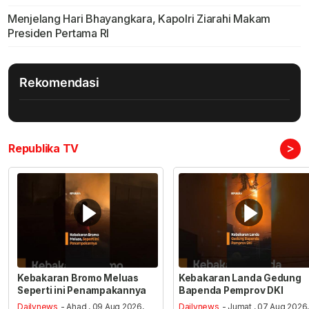
Menjelang Hari Bhayangkara, Kapolri Ziarahi Makam
Presiden Pertama RI
Rekomendasi
>
Republika TV
Kebakaran Bromo Meluas
Kebakaran Landa Gedung
Seperti ini Penampakannya
Bapenda Pemprov DKI
Dailynews
- Ahad , 09 Aug 2026,
Dailynews
- Jumat , 07 Aug 2026