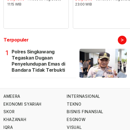
11:15 WIB
23:00 WIB
>
Terpopuler
Polres Singkawang
1
Tegaskan Dugaan
Penyelundupan Emas di
Bandara Tidak Terbukti
AMEERA
INTERNASIONAL
EKONOMI SYARIAH
TEKNO
SKOR
BISNIS FINANSIAL
KHAZANAH
ESGNOW
IQRA
VISUAL