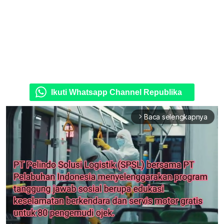
Ikuti Whatsapp Channel Republika
Baca selengkapnya
arrow_forward_ios