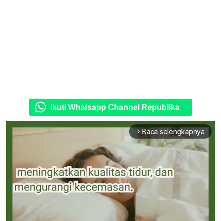
Ikuti Whatsapp Channel Republika
Baca selengkapnya
arrow_forward_ios