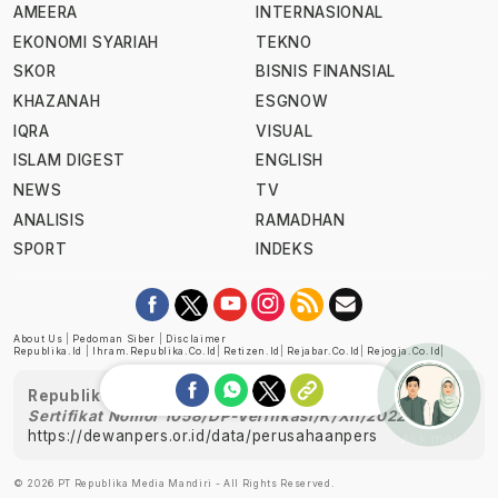
AMEERA
INTERNASIONAL
EKONOMI SYARIAH
TEKNO
SKOR
BISNIS FINANSIAL
KHAZANAH
ESGNOW
IQRA
VISUAL
ISLAM DIGEST
ENGLISH
NEWS
TV
ANALISIS
RAMADHAN
SPORT
INDEKS
About Us
|
Pedoman Siber
|
Disclaimer
Republika.id
|
Ihram.republika.co.id
|
Retizen.id
|
Rejabar.co.id
|
Rejogja.co.id
|
Republika telah diverifikasi oleh Dewan Pers
Sertifikat Nomor 1058/DP-Verifikasi/K/XII/2022
https://dewanpers.or.id/data/perusahaanpers
Ask me!
© 2026 PT Republika Media Mandiri - All Rights Reserved.