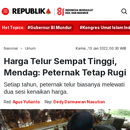
Hot Topics:
#Gubernur BI Mundur
#Kongres Umat Islam In
Nasional
Umum
Kamis , 13 Jan 2022, 00:30 WIB
Harga Telur Sempat Tinggi,
Mendag: Peternak Tetap Rugi
Setiap tahun, peternak telur biasanya melewati
dua sesi kenaikan harga.
Red:
Agus Yulianto
Rep:
Dedy Darmawan Nasution