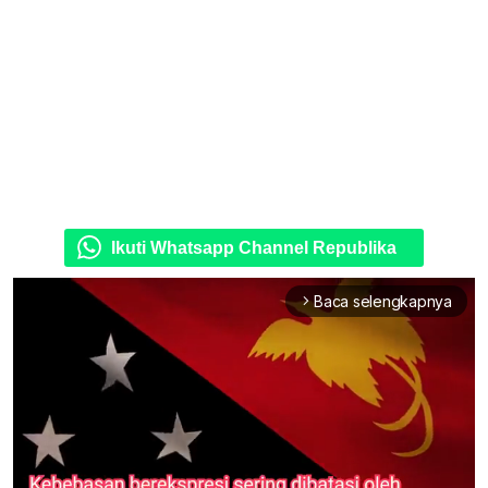
Ikuti Whatsapp Channel Republika
Baca selengkapnya
arrow_forward_ios