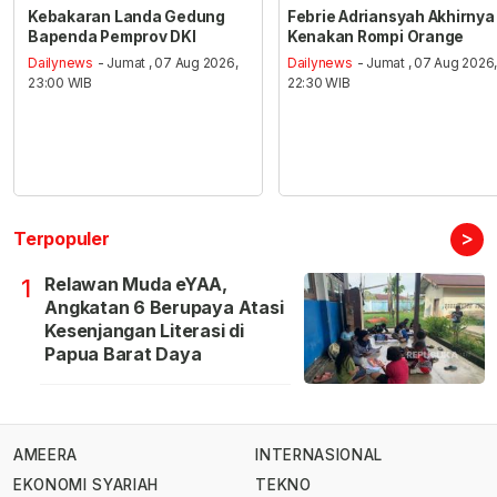
Kebakaran Landa Gedung
Febrie Adriansyah Akhirnya
Bapenda Pemprov DKI
Kenakan Rompi Orange
Dailynews
- Jumat , 07 Aug 2026,
Dailynews
- Jumat , 07 Aug 2026
23:00 WIB
22:30 WIB
>
Terpopuler
Relawan Muda eYAA,
1
Angkatan 6 Berupaya Atasi
Kesenjangan Literasi di
Papua Barat Daya
AMEERA
INTERNASIONAL
EKONOMI SYARIAH
TEKNO