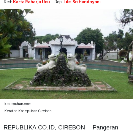
Red:
Karta Raharja Ucu
Rep:
Lilis Sri Handayani
kasepuhan.com
Keraton Kasepuhan Cirebon.
REPUBLIKA.CO.ID, CIREBON -- Pangeran