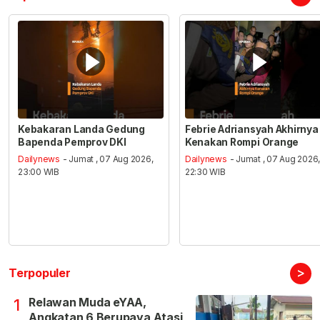
Kebakaran Landa Gedung
Febrie Adriansyah Akhirnya
Bapenda Pemprov DKI
Kenakan Rompi Orange
Dailynews
- Jumat , 07 Aug 2026,
Dailynews
- Jumat , 07 Aug 2026
23:00 WIB
22:30 WIB
>
Terpopuler
Relawan Muda eYAA,
1
Angkatan 6 Berupaya Atasi