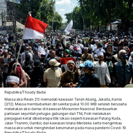
Republika/Thoudy Badai
Massa aksi Reuni 212 memadati kawasan Tanah Abang, Jakarta, Kamis
(2/12). Massa membubarkan diri sekitar pukul 10.00 WIB setelah berusaha
melakukan aksi damai di kawasan Monumen Nasional. Berdasarkan
pantauan sejumlah petugas gabungan dari TNI, Polri melakukan
penjagaan ketat dibeberapa titik lokasi seperti kawasan Patung Kuda,
Jalan Thamrin, Gambir, dan kawasan Istana Merdeka serta mengimbau
massa aksi untuk menghindari kerumunan pada masa pandemi Covid-19.
Republika/Thoudy Badai