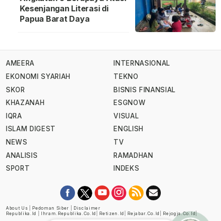
Kesenjangan Literasi di
Papua Barat Daya
AMEERA
INTERNASIONAL
EKONOMI SYARIAH
TEKNO
SKOR
BISNIS FINANSIAL
KHAZANAH
ESGNOW
IQRA
VISUAL
ISLAM DIGEST
ENGLISH
NEWS
TV
ANALISIS
RAMADHAN
SPORT
INDEKS
About Us
|
Pedoman Siber
|
Disclaimer
Republika.id
|
Ihram.republika.co.id
|
Retizen.id
|
Rejabar.co.id
|
Rejogja.co.id
|