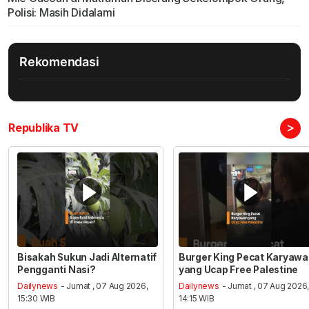
Polisi: Masih Didalami
Rekomendasi
>
Republika TV
Bisakah Sukun Jadi Alternatif
Burger King Pecat Karyaw
Pengganti Nasi?
yang Ucap Free Palestine
Dailynews
- Jumat , 07 Aug 2026,
Dailynews
- Jumat , 07 Aug 2026
15:30 WIB
14:15 WIB