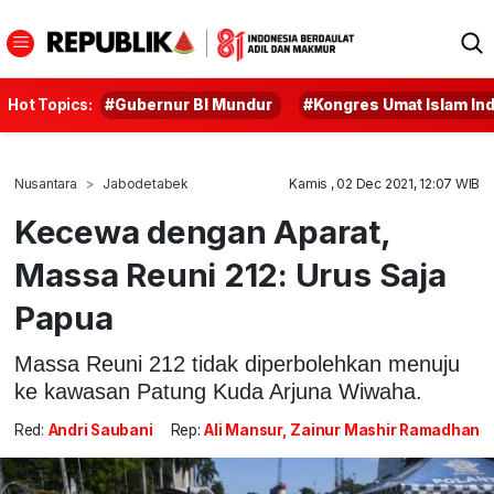
Hot Topics:
#Gubernur BI Mundur
#Kongres Umat Islam In
Nusantara
Jabodetabek
Kamis , 02 Dec 2021, 12:07 WIB
Kecewa dengan Aparat,
Massa Reuni 212: Urus Saja
Papua
Massa Reuni 212 tidak diperbolehkan menuju
ke kawasan Patung Kuda Arjuna Wiwaha.
Red:
Andri Saubani
Rep:
Ali Mansur, Zainur Mashir Ramadhan