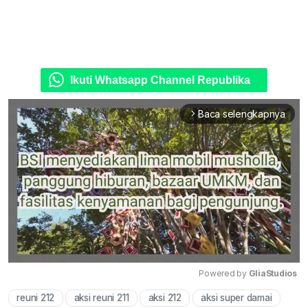
Ikuti Whatsapp Channel Republika
Baca selengkapnya
arrow_forward_ios
Powered by 
GliaStudios
reuni 212
aksi reuni 211
aksi 212
aksi super damai
Mute