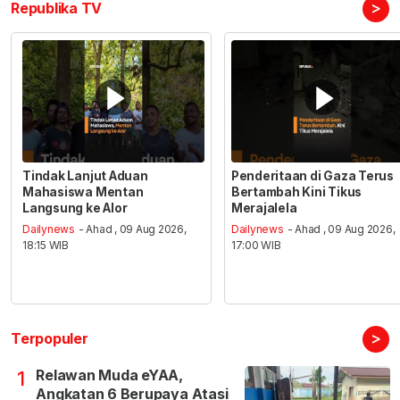
>
Republika TV
Tindak Lanjut Aduan
Penderitaan di Gaza Terus
Mahasiswa Mentan
Bertambah Kini Tikus
Langsung ke Alor
Merajalela
Dailynews
- Ahad , 09 Aug 2026,
Dailynews
- Ahad , 09 Aug 2026,
18:15 WIB
17:00 WIB
>
Terpopuler
Relawan Muda eYAA,
1
Angkatan 6 Berupaya Atasi