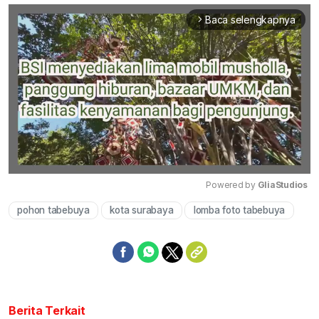
Baca selengkapnya
arrow_forward_ios
Powered by 
GliaStudios
pohon tabebuya
kota surabaya
lomba foto tabebuya
Mute
Berita Terkait