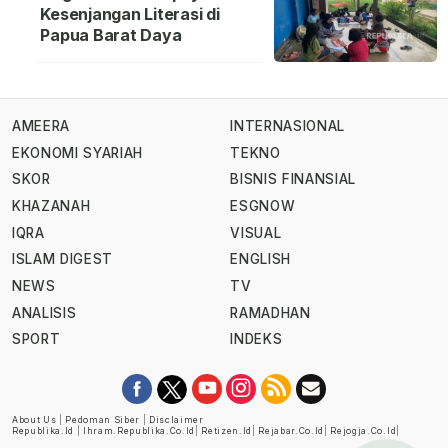
Kesenjangan Literasi di
Papua Barat Daya
AMEERA
INTERNASIONAL
EKONOMI SYARIAH
TEKNO
SKOR
BISNIS FINANSIAL
KHAZANAH
ESGNOW
IQRA
VISUAL
ISLAM DIGEST
ENGLISH
NEWS
TV
ANALISIS
RAMADHAN
SPORT
INDEKS
About Us
|
Pedoman Siber
|
Disclaimer
Republika.id
|
Ihram.republika.co.id
|
Retizen.id
|
Rejabar.co.id
|
Rejogja.co.id
|