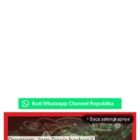
Ikuti Whatsapp Channel Republika
Baca selengkapnya
arrow_forward_ios