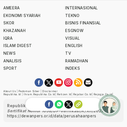
AMEERA
INTERNASIONAL
EKONOMI SYARIAH
TEKNO
SKOR
BISNIS FINANSIAL
KHAZANAH
ESGNOW
IQRA
VISUAL
ISLAM DIGEST
ENGLISH
NEWS
TV
ANALISIS
RAMADHAN
SPORT
INDEKS
About Us
|
Pedoman Siber
|
Disclaimer
Republika.id
|
Ihram.republika.co.id
|
Retizen.id
|
Rejabar.co.id
|
Rejogja.co.id
|
Republika telah diverifikasi oleh Dewan Pers
Sertifikat Nomor 1058/DP-Verifikasi/K/XII/2022
https://dewanpers.or.id/data/perusahaanpers
Ask me!