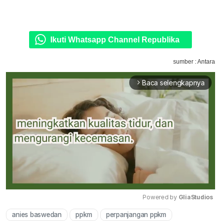
Ikuti Whatsapp Channel Republika
sumber : Antara
Baca selengkapnya
arrow_forward_ios
Powered by 
GliaStudios
anies baswedan
ppkm
perpanjangan ppkm
Mute