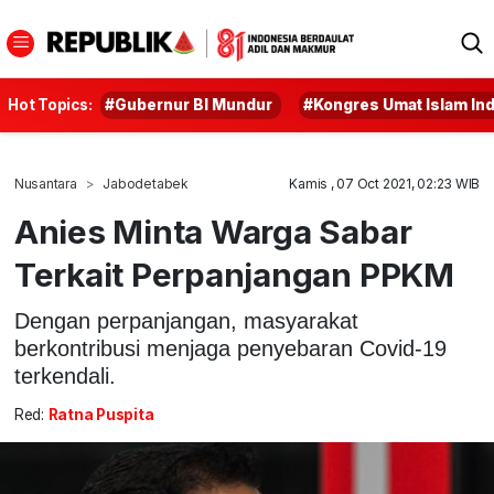
Hot Topics:
#Gubernur BI Mundur
#Kongres Umat Islam In
Nusantara
Jabodetabek
Kamis , 07 Oct 2021, 02:23 WIB
Anies Minta Warga Sabar
Terkait Perpanjangan PPKM
Dengan perpanjangan, masyarakat
berkontribusi menjaga penyebaran Covid-19
terkendali.
Red:
Ratna Puspita