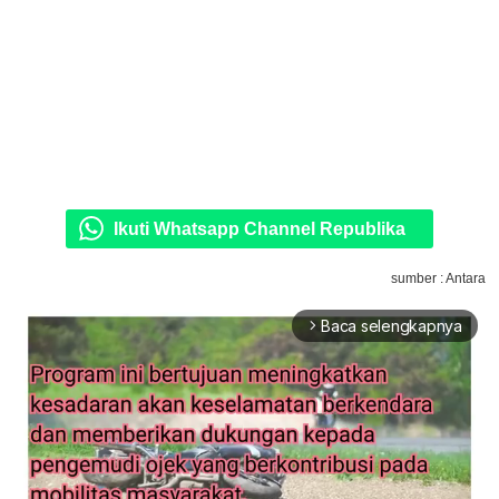
Ikuti Whatsapp Channel Republika
sumber : Antara
Baca selengkapnya
arrow_forward_ios