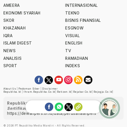
AMEERA
INTERNASIONAL
EKONOMI SYARIAH
TEKNO
SKOR
BISNIS FINANSIAL
KHAZANAH
ESGNOW
IQRA
VISUAL
ISLAM DIGEST
ENGLISH
NEWS
TV
ANALISIS
RAMADHAN
SPORT
INDEKS
About Us
|
Pedoman Siber
|
Disclaimer
Republika.id
|
Ihram.republika.co.id
|
Retizen.id
|
Rejabar.co.id
|
Rejogja.co.id
|
Republika telah diverifikasi oleh Dewan Pers
Sertifikat Nomor 1058/DP-Verifikasi/K/XII/2022
https://dewanpers.or.id/data/perusahaanpers
Ask me!
© 2026 PT Republika Media Mandiri - All Rights Reserved.