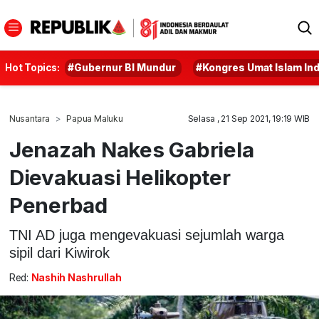
Hot Topics:
#Gubernur BI Mundur
#Kongres Umat Islam In
Nusantara
Papua Maluku
Selasa , 21 Sep 2021, 19:19 WIB
Jenazah Nakes Gabriela
Dievakuasi Helikopter
Penerbad
TNI AD juga mengevakuasi sejumlah warga
sipil dari Kiwirok
Red:
Nashih Nashrullah