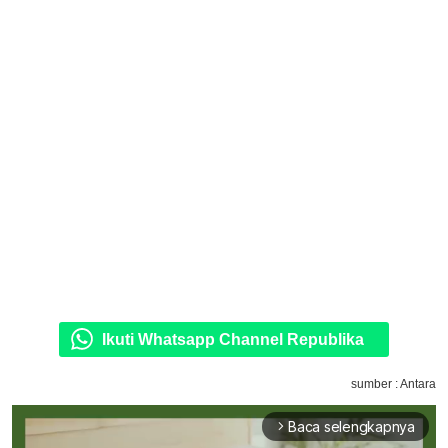
Ikuti Whatsapp Channel Republika
sumber : Antara
Baca selengkapnya
arrow_forward_ios