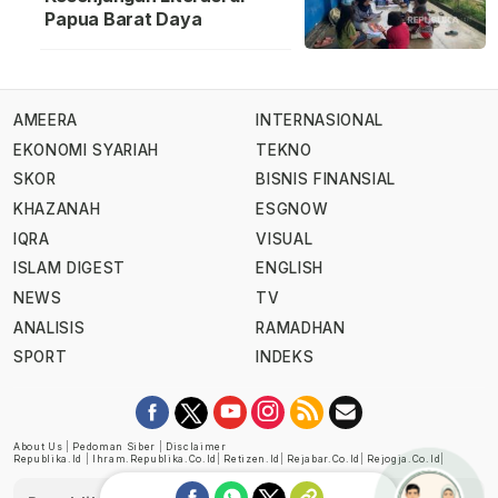
Papua Barat Daya
AMEERA
INTERNASIONAL
EKONOMI SYARIAH
TEKNO
SKOR
BISNIS FINANSIAL
KHAZANAH
ESGNOW
IQRA
VISUAL
ISLAM DIGEST
ENGLISH
NEWS
TV
ANALISIS
RAMADHAN
SPORT
INDEKS
About Us
|
Pedoman Siber
|
Disclaimer
Republika.id
|
Ihram.republika.co.id
|
Retizen.id
|
Rejabar.co.id
|
Rejogja.co.id
|