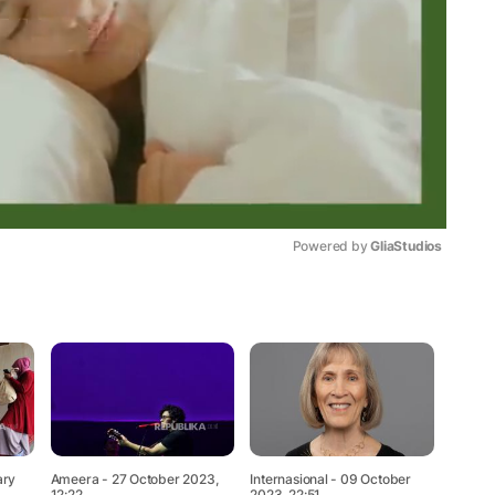
Powered by 
GliaStudios
Mute
ary
Ameera
- 27 October 2023,
Internasional
- 09 October
12:22
2023, 22:51