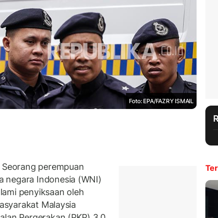
Foto: EPA/FAZRY ISMAIL
 Seorang perempuan
Ter
a negara Indonesia (WNI)
lami penyiksaan oleh
masyarakat Malaysia
alan Pergerakan (PKP) 3.0.