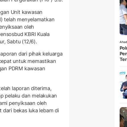
ngan Unit kawasan
RM) telah menyelamatkan
nyiksaan oleh
 Pensosbud KBRI Kuala
r, Sabtu (12/6).
Ahad
Pol
aporan dari pihak keluarga
Pen
Ter
cepat untuk memastikan
engan PDRM kawasan
elah laporan diterima,
p pelaku dan melakukan
ami penyiksaan oleh
 dari bekas luka lebam di