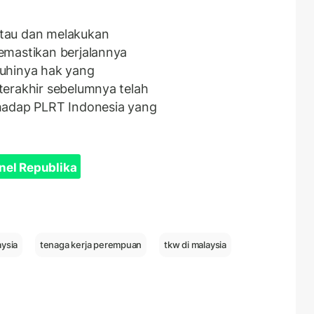
tau dan melakukan
emastikan berjalannya
uhinya hak yang
terakhir sebelumnya telah
hadap PLRT Indonesia yang
nel Republika
aysia
tenaga kerja perempuan
tkw di malaysia