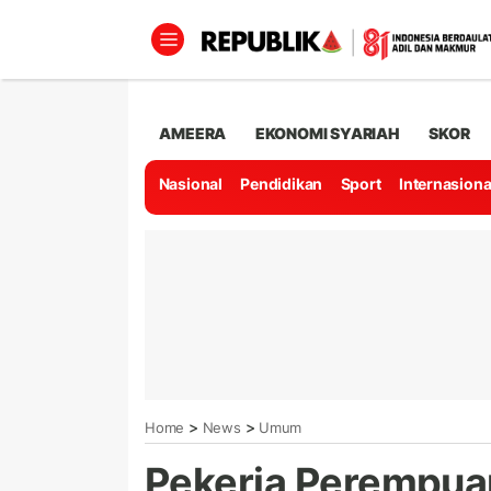
AMEERA
EKONOMI SYARIAH
SKOR
Nasional
Pendidikan
Sport
Internasiona
>
>
Home
News
Umum
Pekerja Perempuan