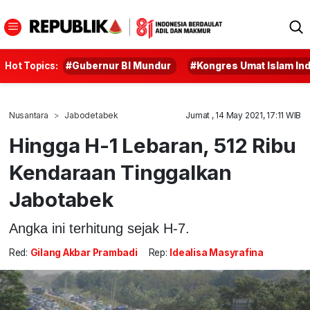
Hot Topics:
#Gubernur BI Mundur
#Kongres Umat Islam In
Nusantara
Jabodetabek
Jumat , 14 May 2021, 17:11 WIB
Hingga H-1 Lebaran, 512 Ribu
Kendaraan Tinggalkan
Jabotabek
Angka ini terhitung sejak H-7.
Red:
Gilang Akbar Prambadi
Rep:
Idealisa Masyrafina