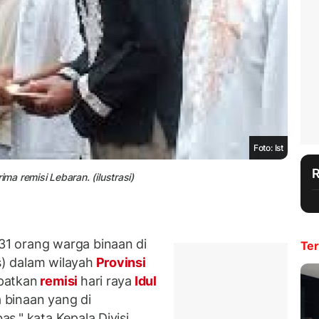
Foto: Ist
a remisi Lebaran. (ilustrasi)
1 orang warga binaan di
Ter
) dalam wilayah
Provinsi
patkan
remisi
hari raya
Idul
a binaan yang di
s," kata Kepala Divisi