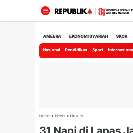
AMEERA
EKONOMI SYARIAH
SKOR
Nasional
Pendidikan
Sport
Internasiona
>
>
Home
News
Hukum
31 Napi di Lapas 