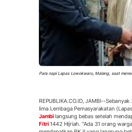
Para napi Lapas Lowokwaru, Malang, saat menerim
REPUBLIKA.CO.ID, JAMBI--Sebanyak 3
lima Lembaga Pemasyarakatan (Lapas
Jambi
langsung bebas setelah menda
Fitri
1442 Hijriah. "Ada 31 orang warg
mendapatkan RK II yang langsung beba