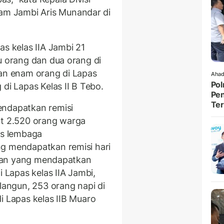
m Jambi Aris Munandar di
as kelas IIA Jambi 21
u orang dan dua orang di
ian enam orang di Lapas
Ahad
Pol
di Lapas Kelas II B Tebo.
Pen
Ter
endapatkan remisi
at 2.520 orang warga
as lembaga
ng mendapatkan remisi hari
inaan yang mendapatkan
i Lapas kelas IIA Jambi,
olangun, 253 orang napi di
i Lapas kelas IIB Muaro