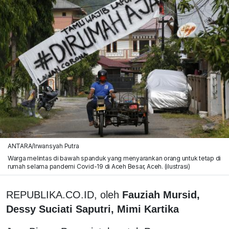
ANTARA/Irwansyah Putra
Warga melintas di bawah spanduk yang menyarankan orang untuk tetap di
rumah selama pandemi Covid-19 di Aceh Besar, Aceh. (ilustrasi)
REPUBLIKA.CO.ID, oleh
Fauziah Mursid,
Dessy Suciati Saputri, Mimi Kartika