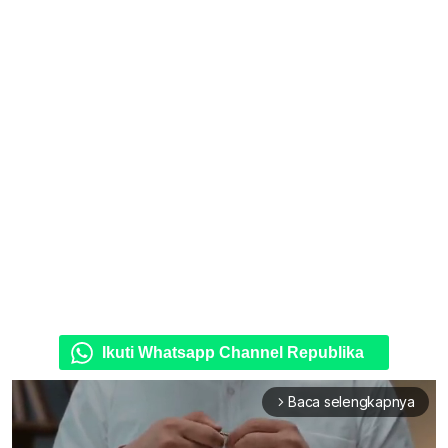
Ikuti Whatsapp Channel Republika
Baca selengkapnya
arrow_forward_ios