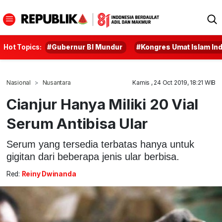
Hot Topics:
#Gubernur BI Mundur
#Kongres Umat Islam In
Nasional
Nusantara
Kamis , 24 Oct 2019, 18:21 WIB
Cianjur Hanya Miliki 20 Vial
Serum Antibisa Ular
Serum yang tersedia terbatas hanya untuk
gigitan dari beberapa jenis ular berbisa.
Red:
Reiny Dwinanda