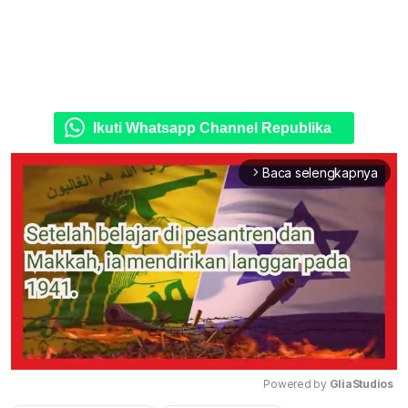
Ikuti Whatsapp Channel Republika
Baca selengkapnya
arrow_forward_ios
Powered by 
GliaStudios