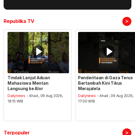
>
Republika TV
Tindak Lanjut Aduan
Penderitaan di Gaza Terus
Mahasiswa Mentan
Bertambah Kini Tikus
Langsung ke Alor
Merajalela
Dailynews
- Ahad , 09 Aug 2026,
Dailynews
- Ahad , 09 Aug 2026,
18:15 WIB
17:00 WIB
>
Terpopuler