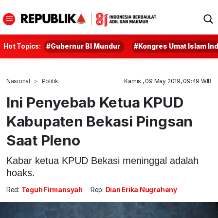
Hot Topics:
#Gubernur BI Mundur
#Kongres Umat Islam In
Nasional
Politik
Kamis , 09 May 2019, 09:49 WIB
Ini Penyebab Ketua KPUD
Kabupaten Bekasi Pingsan
Saat Pleno
Kabar ketua KPUD Bekasi meninggal adalah
hoaks.
Red:
Teguh Firmansyah
Rep:
Dian Erika Nugraheny