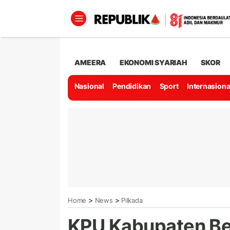
AMEERA
EKONOMI SYARIAH
SKOR
Nasional
Pendidikan
Sport
Internasiona
>
>
Home
News
Pilkada
KPU Kabupaten Bek