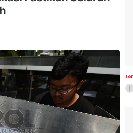
ih
Ter
1