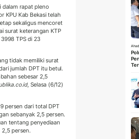
dalam rapat pleno
or KPU Kab Bekasi telah
tetap sekaligus mencoret
i surat keterangan KTP
k 3998 TPS di 23
Ahad
Pol
Pen
ng tidak memiliki surat
Ter
ari jumlah DPT itu betul.
mbahan sebesar 2,5
blika.co.id
, Selasa (6/12)
 persen dari total DPT
ngan sebanyak 2,5 persen.
tuan tentang penyediaan
 2,5 persen.