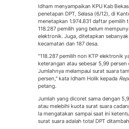
Idham menyampaikan KPU Kab Bekasi 
penetapan DPT, Selasa (6/12), di Kant
menetapkan 1.974.831 daftar pemilih 
118.287 pemilih yang belum mempunya
elektronik. Juga, ditetapkan sebanya
kecamatan dan 187 desa.
"118.287 pemilih non KTP elektronik ya
keterangan atau sebesar 5,99 persen d
Jumlahnya melampaui surat suara ta
persen," kata Idham Holik kepada
Repu
petang.
Jumlah yang dicoret sama dengan 5,99
atau melebihi kuota surat suara cada
Ia mengatakan sampai saat ini keten
surat suara adalah total DPT ditambah