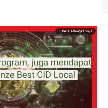
Baca selengkapnya
arrow_forward_ios