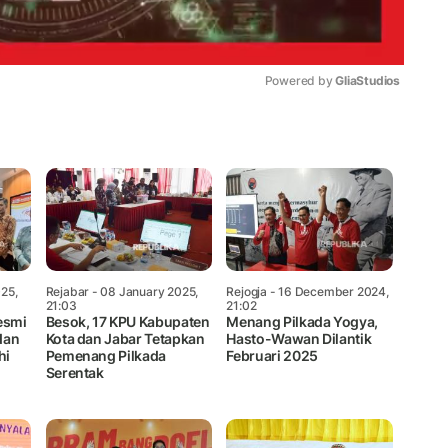
Powered by 
GliaStudios
Mute
25,
Rejabar
- 08 January 2025,
Rejogja
- 16 December 2024,
21:03
21:02
esmi
Besok, 17 KPU Kabupaten
Menang Pilkada Yogya,
 dan
Kota dan Jabar Tetapkan
Hasto-Wawan Dilantik
hi
Pemenang Pilkada
Februari 2025
Serentak