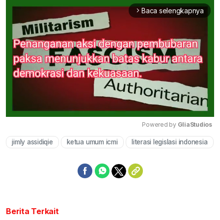
Baca selengkapnya
arrow_forward_ios
Powered by 
GliaStudios
jimly assidiqie
ketua umum icmi
literasi legislasi indonesia
Mute
Berita Terkait