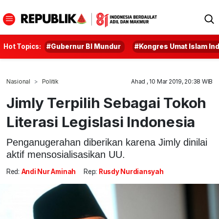
Hot Topics:
#Gubernur BI Mundur
#Kongres Umat Islam In
Nasional
Politik
Ahad , 10 Mar 2019, 20:38 WIB
Jimly Terpilih Sebagai Tokoh
Literasi Legislasi Indonesia
Penganugerahan diberikan karena Jimly dinilai
aktif mensosialisasikan UU.
Red:
Andi Nur Aminah
Rep:
Rusdy Nurdiansyah