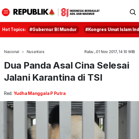
Hot Topics:
#Gubernur BI Mundur
#Kongres Umat Islam In
Nasional
Nusantara
Rabu , 01 Nov 2017, 14:10 WIB
Dua Panda Asal Cina Selesai
Jalani Karantina di TSI
Red:
Yudha Manggala P Putra