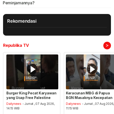
Peminjamannya?
Rekomendasi
>
Republika TV
Burger King Pecat Karyawan
Keracunan MBG di Papua
yang Ucap Free Palestine
BGN Masaknya Kecepatan
Dailynews
- Jumat , 07 Aug 2026,
Dailynews
- Jumat , 07 Aug 2026
14:15 WIB
11:15 WIB