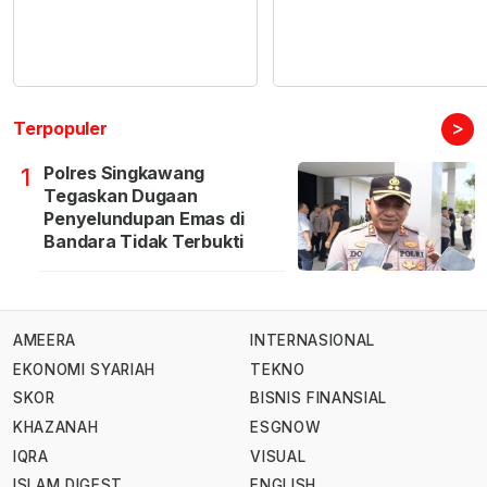
>
Terpopuler
Polres Singkawang
1
Tegaskan Dugaan
Penyelundupan Emas di
Bandara Tidak Terbukti
AMEERA
INTERNASIONAL
EKONOMI SYARIAH
TEKNO
SKOR
BISNIS FINANSIAL
KHAZANAH
ESGNOW
IQRA
VISUAL
ISLAM DIGEST
ENGLISH