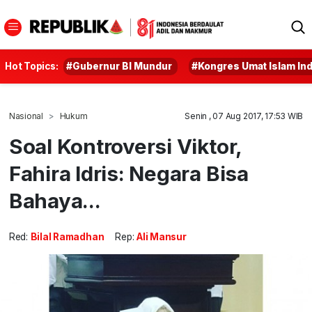
Hot Topics:
#Gubernur BI Mundur
#Kongres Umat Islam In
Nasional
Hukum
Senin , 07 Aug 2017, 17:53 WIB
Soal Kontroversi Viktor,
Fahira Idris: Negara Bisa
Bahaya...
Red:
Bilal Ramadhan
Rep:
Ali Mansur