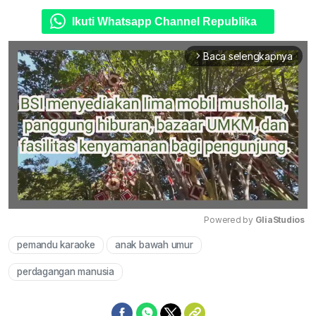
Ikuti Whatsapp Channel Republika
Baca selengkapnya
arrow_forward_ios
Powered by 
GliaStudios
pemandu karaoke
anak bawah umur
Mute
perdagangan manusia