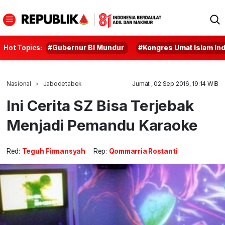
Hot Topics:
#Gubernur BI Mundur
#Kongres Umat Islam In
Nasional
Jabodetabek
Jumat , 02 Sep 2016, 19:14 WIB
Ini Cerita SZ Bisa Terjebak
Menjadi Pemandu Karaoke
Red:
Teguh Firmansyah
Rep:
Qommarria Rostanti