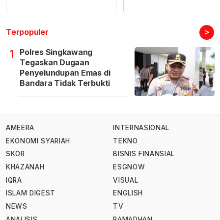
>
Terpopuler
Polres Singkawang
1
Tegaskan Dugaan
Penyelundupan Emas di
Bandara Tidak Terbukti
AMEERA
INTERNASIONAL
EKONOMI SYARIAH
TEKNO
SKOR
BISNIS FINANSIAL
KHAZANAH
ESGNOW
IQRA
VISUAL
ISLAM DIGEST
ENGLISH
NEWS
TV
ANALISIS
RAMADHAN